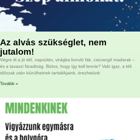
Az alvás szükséglet, nem
jutalom!
Végre itt a jó idő, napsütés, virágba boruló fák, csicsergő madarak –
és a tavaszi fáradtság. Biztos, hogy így kell lennie? Való igaz, a téli
időszak után kiürülhetnek tartalékjaink, érezhetünk
Tovább »