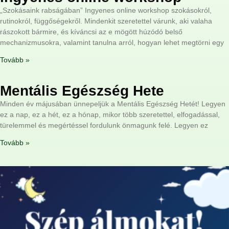
„Szokásaink rabságában” Ingyenes online workshop szokásokról,
rutinokról, függőségekről. Mindenkit szeretettel várunk, aki valaha
rászokott bármire, és kíváncsi az e mögött húzódó belső
mechanizmusokra, valamint tanulna arról, hogyan lehet megtörni egy
Tovább »
Mentális Egészség Hete
Minden év májusában ünnepeljük a Mentális Egészség Hetét! Legyen
ez a nap, ez a hét, ez a hónap, mikor több szeretettel, elfogadással,
türelemmel és megértéssel fordulunk önmagunk felé. Legyen ez
Tovább »