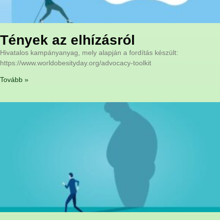
Tények az elhízásról
Hivatalos kampányanyag, mely alapján a fordítás készült:
https://www.worldobesityday.org/advocacy-toolkit
Tovább »