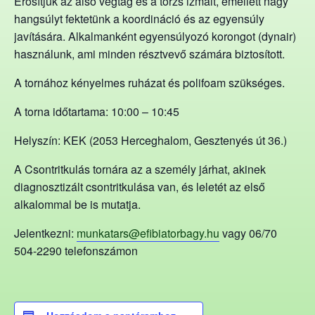
Erősítjük az alsó végtag és a törzs izmait, emellett nagy
hangsúlyt fektetünk a koordináció és az egyensúly
javítására. Alkalmanként egyensúlyozó korongot (dynair)
használunk, ami minden résztvevő számára biztosított.
A tornához kényelmes ruházat és polifoam szükséges.
A torna időtartama: 10:00 – 10:45
Helyszín: KEK (2053 Herceghalom, Gesztenyés út 36.)
A Csontritkulás tornára az a személy járhat, akinek
diagnosztizált csontritkulása van, és leletét az első
alkalommal be is mutatja.
Jelentkezni:
munkatars@efibiatorbagy.hu
vagy 06/70
504-2290 telefonszámon