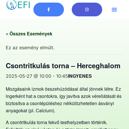
« Összes Események
Ez az esemény elmúlt.
Csontritkulás torna – Herceghalom
INGYENES
2025-05-27 @ 10:00
-
10:45
Mozgásaink izmok összehúzódásai által jönnek létre. Ez
ingerként hat a csontokra, így javítva azok vérellátását és
biztosítva a csontépüléshez nélkülözhetetlen ásványi
anyagokat (pl. Calcium).
A csontritkulás torna fekvő testhelyzetben történik.