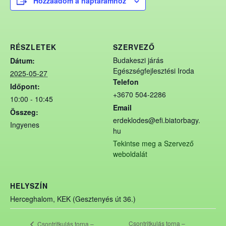
Hozzáadom a naptáramhoz
RÉSZLETEK
SZERVEZŐ
Budakeszi járás
Dátum:
Egészségfejlesztési Iroda
2025-05-27
Telefon
Időpont:
+3670 504-2286
10:00 - 10:45
Email
Összeg:
erdeklodes@efi.biatorbagy.
Ingyenes
hu
Tekintse meg a Szervező
weboldalát
HELYSZÍN
Herceghalom, KEK (Gesztenyés út 36.)
Csontritkulás torna –
Csontritkulás torna –