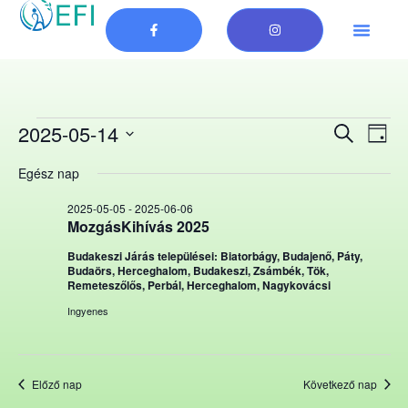
Esem
Es
2025-05-14
Keresett ki
Nap
Dátum
né
keres
kiválasztása.
Egész nap
na
és
2025-05-05
-
2025-06-06
MozgásKihívás 2025
nézet
Budakeszi Járás települései: Biatorbágy, Budajenő, Páty,
válas
Budaörs, Herceghalom, Budakeszi, Zsámbék, Tök,
Remeteszőlős, Perbál, Herceghalom, Nagykovácsi
Ingyenes
Előző nap
Következő nap